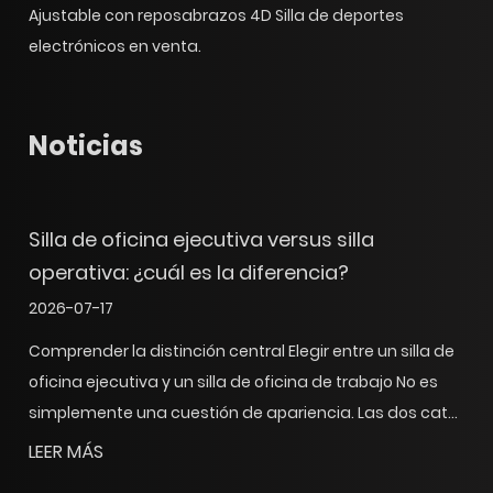
Ajustable con reposabrazos 4D Silla de deportes
electrónicos
en venta.
Noticias
a de oficina ejecutiva versus silla
Silla p
ativa: ¿cuál es la diferencia?
respald
-07-17
2026-07-
ender la distinción central Elegir entre un silla de
La evoluc
na ejecutiva y un silla de oficina de trabajo No es
las carre
emente una cuestión de apariencia. Las dos cat...
moderno 
embargo, 
 MÁS
LEER MÁ